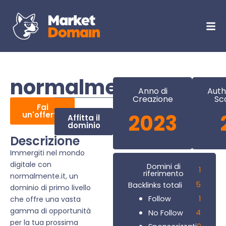
normalmente.it
Anno di
Auth
Creazione
Sc
Fai
un'offerta
2023
Affitta il
dominio
Descrizione
Immergiti nel mondo
digitale con
Domini di
1
riferimento
normalmente.it, un
5
Backlinks totali
dominio di primo livello
1
Follow
che offre una vasta
gamma di opportunità
4
No Follow
per la tua prossima