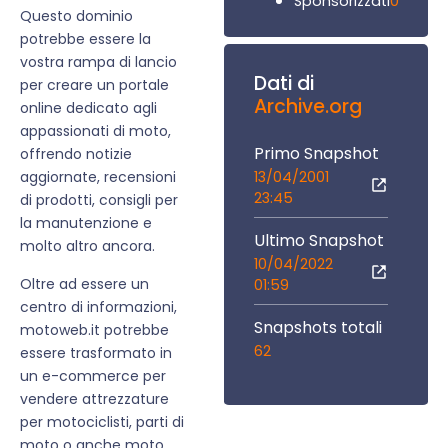
0
Sponsorizzati
Questo dominio
potrebbe essere la
vostra rampa di lancio
Dati di
per creare un portale
Archive.org
online dedicato agli
appassionati di moto,
Primo Snapshot
offrendo notizie
13/04/2001
aggiornate, recensioni
23:45
di prodotti, consigli per
la manutenzione e
Ultimo Snapshot
molto altro ancora.
10/04/2022
Oltre ad essere un
01:59
centro di informazioni,
Snapshots totali
motoweb.it potrebbe
62
essere trasformato in
un e-commerce per
vendere attrezzature
per motociclisti, parti di
moto o anche moto