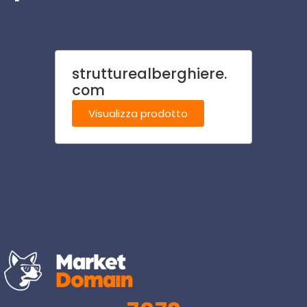
strutturealberghiere.
bibbi
com
Visu
Visualizza prodotto