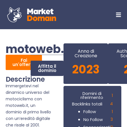
motoweb.it
Anno di
Auth
Creazione
Sc
Fai
un'offerta
2023
Affitta il
dominio
Descrizione
Immergetevi nel
dinamico universo del
Domini di
1
riferimento
motociclismo con
4
Backlinks totali
motoweb.it, un
1
Follow
dominio di primo livello
con un’eredità digitale
3
No Follow
che risale al 2001.