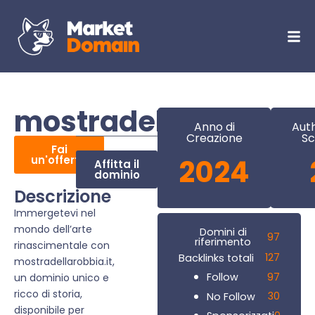
mostradellarobbia.it
Anno di
Auth
Creazione
Sc
Fai
un'offerta
2024
Affitta il
dominio
Descrizione
Immergetevi nel
mondo dell’arte
Domini di
97
riferimento
rinascimentale con
127
Backlinks totali
mostradellarobbia.it,
97
Follow
un dominio unico e
ricco di storia,
30
No Follow
disponibile per