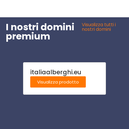
I nostri domini
Visualizza tutti i
nostri domini
premium
italiaalberghi.eu
piast
Visualizza prodotto
Visu