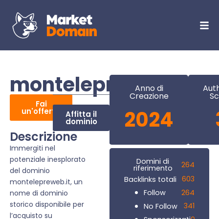
montelepreweb.it
Anno di
Auth
Creazione
Sc
Fai
un'offerta
2024
Affitta il
dominio
Descrizione
Immergiti nel
potenziale inesplorato
Domini di
264
riferimento
del dominio
603
Backlinks totali
montelepreweb.it, un
264
Follow
nome di dominio
storico disponibile per
341
No Follow
l’acquisto su