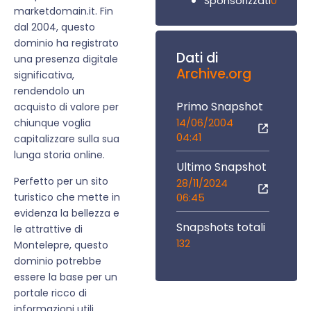
0
Sponsorizzati
marketdomain.it. Fin
dal 2004, questo
dominio ha registrato
Dati di
una presenza digitale
Archive.org
significativa,
rendendolo un
Primo Snapshot
acquisto di valore per
14/06/2004
chiunque voglia
04:41
capitalizzare sulla sua
lunga storia online.
Ultimo Snapshot
Perfetto per un sito
28/11/2024
turistico che mette in
06:45
evidenza la bellezza e
Snapshots totali
le attrattive di
132
Montelepre, questo
dominio potrebbe
essere la base per un
portale ricco di
informazioni utili,