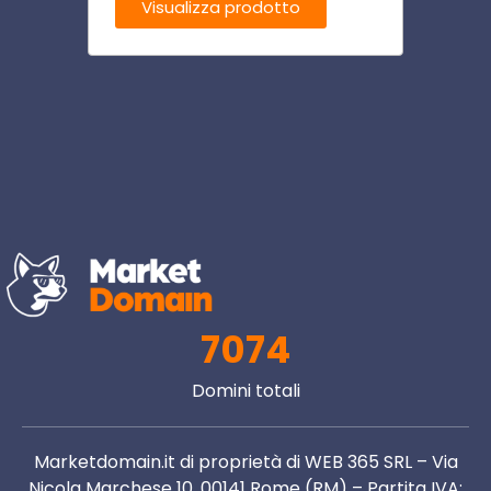
Visualizza prodotto
Visu
7074
Domini totali
Marketdomain.it di proprietà di WEB 365 SRL – Via
Nicola Marchese 10, 00141 Rome (RM) – Partita IVA: