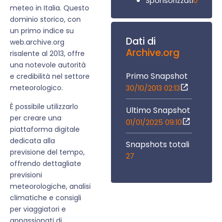
0
Sponsorizzati
meteo in Italia. Questo
dominio storico, con
un primo indice su
Dati di
web.archive.org
Archive.org
risalente al 2013, offre
una notevole autorità
Primo Snapshot
e credibilità nel settore
meteorologico.
30/10/2013 02:13
È possibile utilizzarlo
Ultimo Snapshot
per creare una
01/01/2025 09:10
piattaforma digitale
dedicata alla
Snapshots totali
previsione del tempo,
27
offrendo dettagliate
previsioni
meteorologiche, analisi
climatiche e consigli
per viaggiatori e
appassionati di