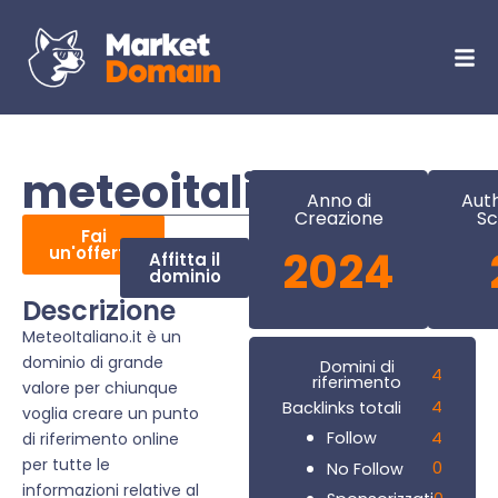
meteoitaliano.it
Anno di
Auth
Creazione
Sc
Fai
un'offerta
2024
Affitta il
dominio
Descrizione
MeteoItaliano.it è un
dominio di grande
Domini di
4
riferimento
valore per chiunque
4
Backlinks totali
voglia creare un punto
4
Follow
di riferimento online
per tutte le
0
No Follow
informazioni relative al