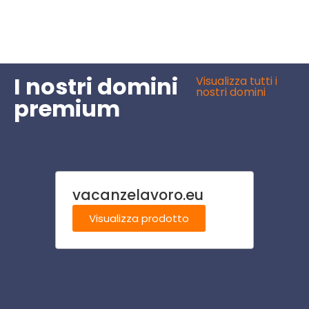
I nostri domini
Visualizza tutti i
nostri domini
premium
vacanzelavoro.eu
ombre
Visualizza prodotto
Visu