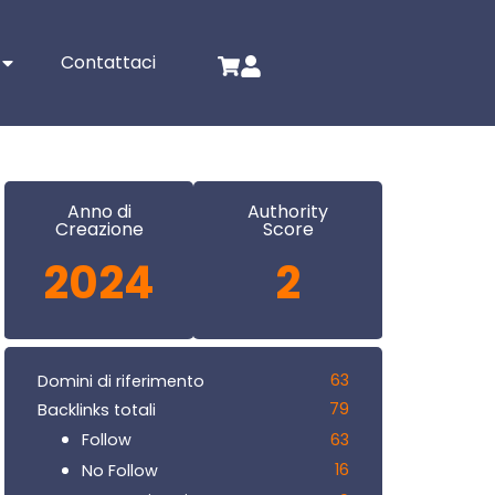
Contattaci
Anno di
Authority
Creazione
Score
2024
2
63
Domini di riferimento
79
Backlinks totali
63
Follow
16
No Follow