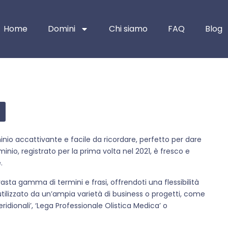
Home
Domini
Chi siamo
FAQ
Blog
nio accattivante e facile da ricordare, perfetto per dare
nio, registrato per la prima volta nel 2021, è fresco e
.
sta gamma di termini e frasi, offrendoti una flessibilità
utilizzato da un’ampia varietà di business o progetti, come
idionali’, ‘Lega Professionale Olistica Medica’ o