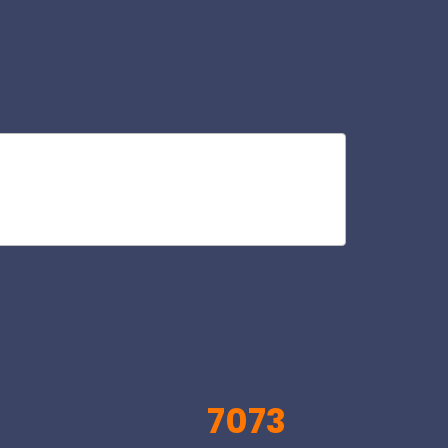
vet
V
7073