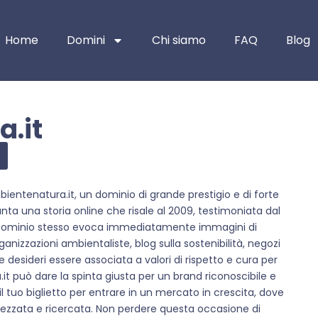
Home
Domini
Chi siamo
FAQ
Blog
.it
ientenatura.it, un dominio di grande prestigio e di forte
anta una storia online che risale al 2009, testimoniata dal
el dominio stesso evoca immediatamente immagini di
nizzazioni ambientaliste, blog sulla sostenibilità, negozi
e desideri essere associata a valori di rispetto e cura per
 può dare la spinta giusta per un brand riconoscibile e
 tuo biglietto per entrare in un mercato in crescita, dove
zzata e ricercata. Non perdere questa occasione di