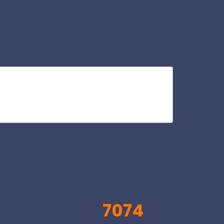
va
V
7074