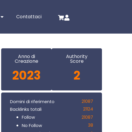
Contattaci
Anno di
Authority
Creazione
Score
2023
2
21087
Domini di riferimento
21124
Backlinks totali
21087
Follow
38
No Follow