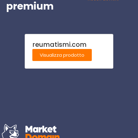
premium
reumatismi.com
casi
Visualizza prodotto
Visu