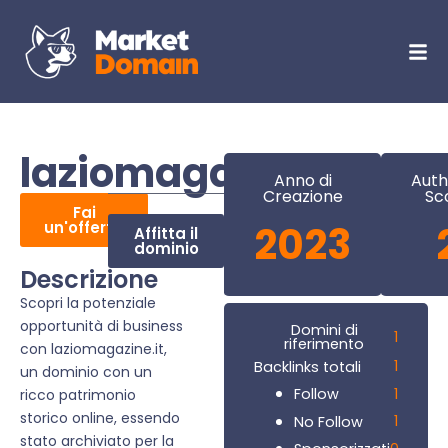
laziomagazine.it
Anno di
Auth
Creazione
Sc
Fai
un'offerta
2023
Affitta il
dominio
Descrizione
Scopri la potenziale
opportunità di business
Domini di
1
riferimento
con laziomagazine.it,
1
Backlinks totali
un dominio con un
1
Follow
ricco patrimonio
storico online, essendo
1
No Follow
stato archiviato per la