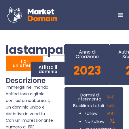
lastampaborea.it
Anno di
Auth
Creazione
Sc
Fai
un'offerta
2023
Affitta il
dominio
Descrizione
Immergiti nel mondo
dell’editoria digitale
Domini di
1441
riferimento
con lastampaborea.it,
1513
Backlinks totali
un dominio unico e
1441
Follow
distintivo in vendita.
Con un impressionante
72
No Follow
numero di 1513