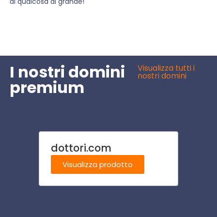
di qualcosa di grande!
I nostri domini
Visualizza tutti i
nostri domini
premium
dottori.com
casa
Visualizza prodotto
Visu