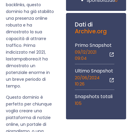
0
Sponsorizzati
backlinks, questo
dominio ha già stabilito
una presenza online
Dati di
robusta e ha
Archive.org
dimostrato la sua
capacità di attrarre
Primo Snapshot
traffico. Prima
09/12/2021
indicizzato nel 2021,
09:04
lastampaborea.it ha
dimostrato un
Ultimo Snapshot
potenziale enorme in
20/06/2024
un breve periodo di
10:26
tempo.
Snapshots totali
Questo dominio è
105
perfetto per chiunque
voglia creare una
piattaforma di notizie
online, un portale di
giornalismo, o una