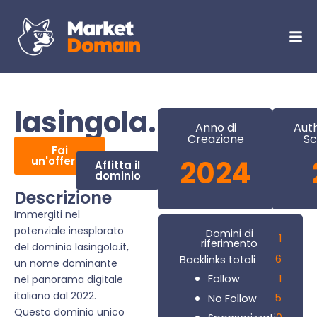
lasingola.it
Anno di
Auth
Creazione
Sc
Fai
un'offerta
2024
Affitta il
dominio
Descrizione
Immergiti nel
potenziale inesplorato
Domini di
1
riferimento
del dominio lasingola.it,
6
Backlinks totali
un nome dominante
1
Follow
nel panorama digitale
italiano dal 2022.
5
No Follow
Questo dominio unico