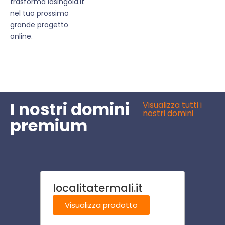
trasforma lasingola.it
nel tuo prossimo
grande progetto
online.
I nostri domini
Visualizza tutti i
nostri domini
premium
localitatermali.it
came
Visualizza prodotto
Visu