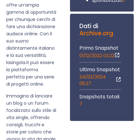
0
Sponsorizzati
offre un’ampia
gamma di opportunità
per chiunque cerchi di
Dati di
fare una dichiarazione
Archive.org
audace online. Con il
suo suono
Primo Snapshot
distintamente italiano
e la sua versatilità,
01/12/2022 03:22
lasingola.it può essere
Ultimo Snapshot
la piattaforma
24/03/2024
perfetta per una serie
06:27
di progetti online.
Immagina di lanciare
Snapshots totali
un blog o un forum
7
focalizzato sullo stile di
vita single, offrendo
consigli, trucchi e
storie per coloro che
vivono la vita da single