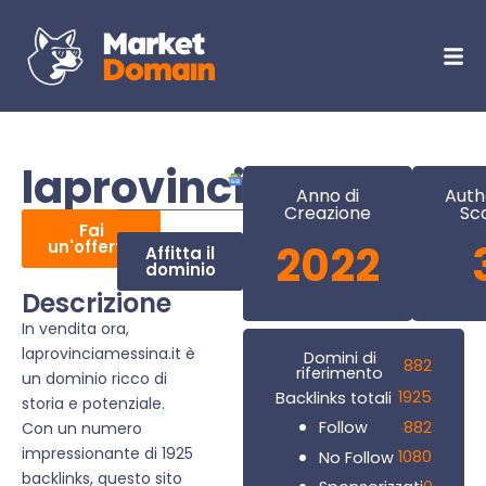
laprovinciamessina.
Anno di
Auth
Creazione
Sc
Fai
un'offerta
2022
Affitta il
dominio
Descrizione
In vendita ora,
laprovinciamessina.it è
Domini di
882
riferimento
un dominio ricco di
1925
Backlinks totali
storia e potenziale.
882
Follow
Con un numero
impressionante di 1925
1080
No Follow
backlinks, questo sito