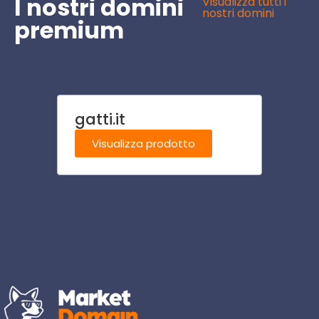
I nostri domini
Visualizza tutti i
nostri domini
premium
gatti.it
addes
Visualizza prodotto
Visu