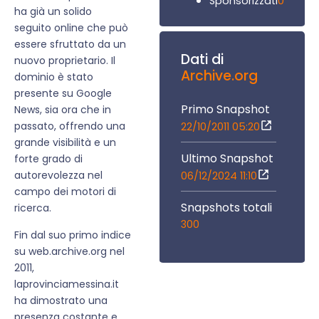
0
Sponsorizzati
ha già un solido
seguito online che può
essere sfruttato da un
Dati di
nuovo proprietario. Il
Archive.org
dominio è stato
presente su Google
Primo Snapshot
News, sia ora che in
passato, offrendo una
22/10/2011 05:20
grande visibilità e un
Ultimo Snapshot
forte grado di
autorevolezza nel
06/12/2024 11:10
campo dei motori di
Snapshots totali
ricerca.
300
Fin dal suo primo indice
su web.archive.org nel
2011,
laprovinciamessina.it
ha dimostrato una
presenza costante e