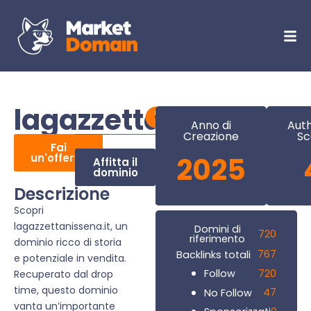
lagazzettanissena.it
Anno di
Auth
Creazione
Sc
Fai
un'offerta
2025
Affitta il
dominio
Descrizione
Scopri
lagazzettanissena.it, un
Domini di
720
riferimento
dominio ricco di storia
767
Backlinks totali
e potenziale in vendita.
720
Follow
Recuperato dal drop
time, questo dominio
47
No Follow
vanta un’importante