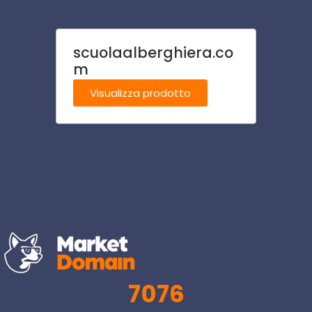
scuolaalberghiera.co
cavall
m
Visu
Visualizza prodotto
7076