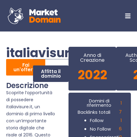
italiavisure.it
Anno di
Auth
Creazione
Sc
Fai
un'offerta
2022
Affitta il
dominio
Descrizione
Scoprite l’opportunità
di possedere
Domini di
1
riferimento
italiavisure.it, un
7
Backlinks totali
dominio di primo livello
1
Follow
con un’importante
storia digitale che
6
No Follow
risale al 2016. Questo