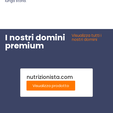
lunga storia.
I nostri domini
Visualizza tutti i
nostri domini
premium
nutrizionista.com
appa
Visualizza prodotto
Visu