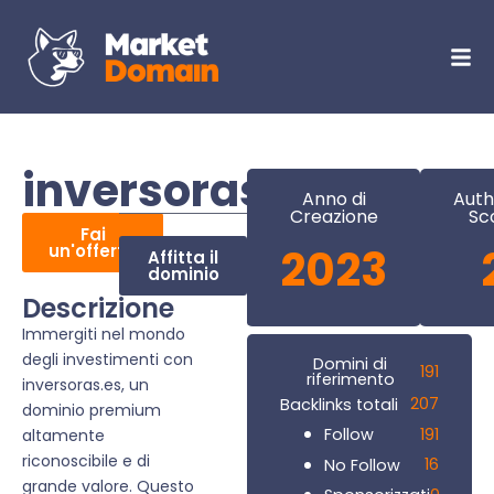
inversoras.es
Anno di
Auth
Creazione
Sc
Fai
un'offerta
2023
Affitta il
dominio
Descrizione
Immergiti nel mondo
degli investimenti con
Domini di
191
riferimento
inversoras.es, un
207
Backlinks totali
dominio premium
191
Follow
altamente
riconoscibile e di
16
No Follow
grande valore. Questo