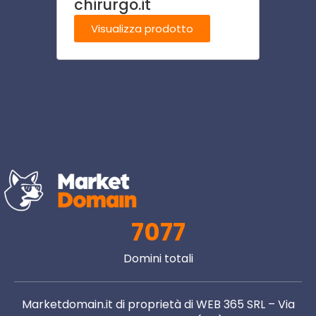
chirurgo.it
itali
Visualizza prodotto
Visu
7077
Domini totali
Marketdomain.it di proprietà di WEB 365 SRL – Via