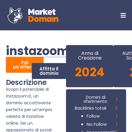
instazoom.it
Anno di
Auth
Creazione
Sc
Fai
un'offerta
2024
Affitta il
dominio
Descrizione
Scopri il potenziale di
instazoom.it, un
Domini di
1
riferimento
dominio accattivante
2
Backlinks totali
perfetto per un’ampia
1
Follow
varietà di iniziative
online. Sei un
1
No Follow
appassionato di social