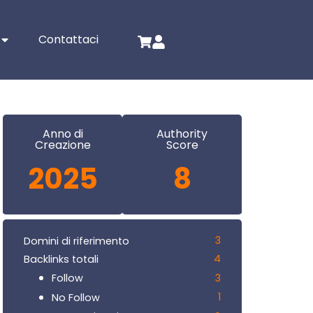
Contattaci
Anno di
Authority
Creazione
Score
2025
8
3
Domini di riferimento
4
Backlinks totali
3
Follow
1
No Follow