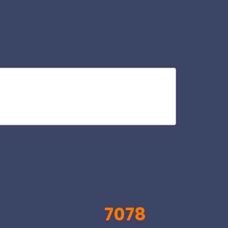
ha
V
7078