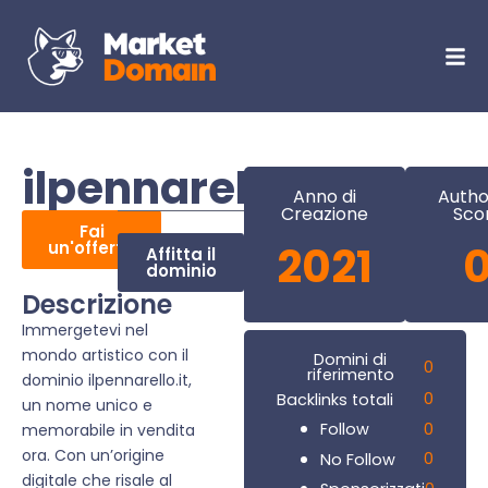
ilpennarello.it
Anno di
Autho
Creazione
Sco
Fai
un'offerta
2021
Affitta il
dominio
Descrizione
Immergetevi nel
mondo artistico con il
Domini di
0
riferimento
dominio ilpennarello.it,
0
Backlinks totali
un nome unico e
0
Follow
memorabile in vendita
ora. Con un’origine
0
No Follow
digitale che risale al