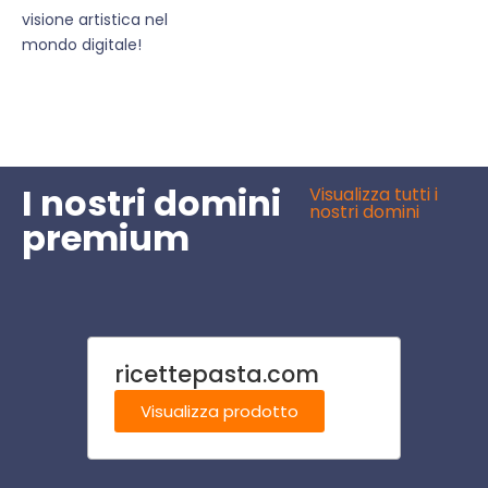
visione artistica nel
mondo digitale!
I nostri domini
Visualizza tutti i
nostri domini
premium
ricettepasta.com
derm
Visualizza prodotto
Visu