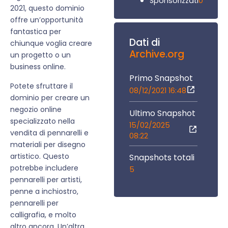
0
Sponsorizzati
2021, questo dominio
offre un’opportunità
fantastica per
Dati di
chiunque voglia creare
Archive.org
un progetto o un
business online.
Primo Snapshot
Potete sfruttare il
08/12/2021 16:48
dominio per creare un
negozio online
Ultimo Snapshot
specializzato nella
15/02/2025
vendita di pennarelli e
08:22
materiali per disegno
artistico. Questo
Snapshots totali
potrebbe includere
5
pennarelli per artisti,
penne a inchiostro,
pennarelli per
calligrafia, e molto
altro ancora. Un’altra