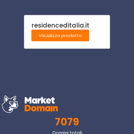
residenceditalia.it
addes
Visualizza prodotto
Visu
7079
Domini totali