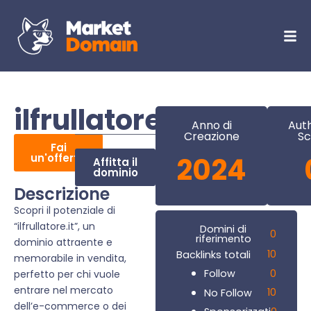
ilfrullatore.it
Anno di
Auth
Creazione
Sc
Fai
un'offerta
2024
Affitta il
dominio
Descrizione
Scopri il potenziale di
“ilfrullatore.it”, un
Domini di
0
riferimento
dominio attraente e
10
Backlinks totali
memorabile in vendita,
0
Follow
perfetto per chi vuole
entrare nel mercato
10
No Follow
dell’e-commerce o dei