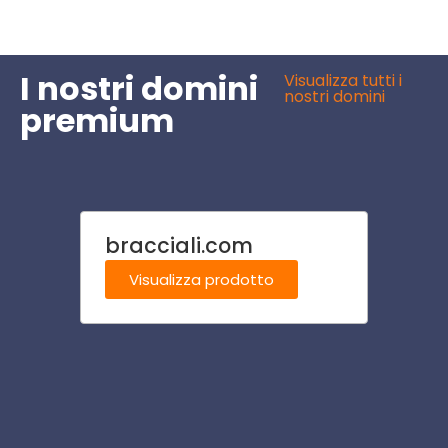
I nostri domini
Visualizza tutti i
nostri domini
premium
bracciali.com
oros
Visualizza prodotto
Visu