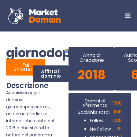
giornodopogiorno.e
Anno di
Autho
Creazione
Sco
Fai
un'offerta
2018
Affitta il
dominio
Descrizione
Acquisisci oggi il
dominio
Domini di
1088
riferimento
giornodopogiorno.eu,
1108
Backlinks totali
un nome d’indirizzo
1088
Follow
internet che esiste dal
2018 e che si è fatto
20
No Follow
notare nel panorama