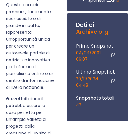
0
Sponsorizzati
Questo dominio
premium, facilmente
riconoscibile e di
Dati di
grande impatto,
Archive.org
rappresenta
un’opportunità unica
Primo Snapshot
per creare un
04/04/2001
autorevole portale di
06:07
notizie, un’innovativa
piattaforma di
Ultimo Snapshot
giornalismo online o un
29/11/2024
centro di informazione
04:48
di livello nazionale.
Snapshots totali
Gazzettaitaliana.it
42
potrebbe essere la
casa perfetta per
un’ampia varietà di
progetti, dalla
creazione di un sito di