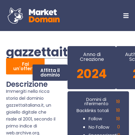
gazzettaitaliana.it
Anno di
Auth
Creazione
Sc
Fai
un'offerta
2024
Affitta il
dominio
Descrizione
Immergiti nella ricca
storia del dominio
Domini di
18
riferimento
gazzettaitaliana.it, un
18
Backlinks totali
gioiello digitale che
18
Follow
risale al 2001, secondo il
primo indice di
0
No Follow
web.archive.org.