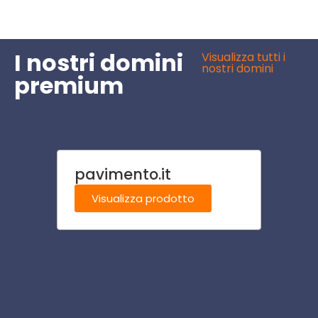
I nostri domini
Visualizza tutti i
nostri domini
premium
pavimento.it
tratt
Visualizza prodotto
Visu