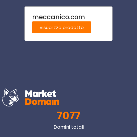
meccanico.com
araz
Visualizza prodotto
Visu
7077
Domini totali