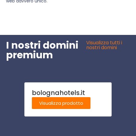
web davvero unico.
I nostri domini
Visualizza tutti i
nostri domini
premium
bolognahotels.it
came
Visualizza prodotto
Visu