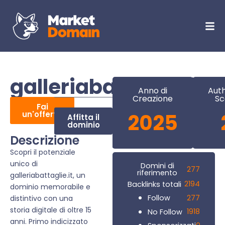
galleriabattaglie.it
Anno di
Auth
Creazione
Sc
Fai
un'offerta
2025
Affitta il
dominio
Descrizione
Scopri il potenziale
unico di
Domini di
277
riferimento
galleriabattaglie.it, un
2194
Backlinks totali
dominio memorabile e
277
Follow
distintivo con una
storia digitale di oltre 15
1918
No Follow
anni. Primo indicizzato