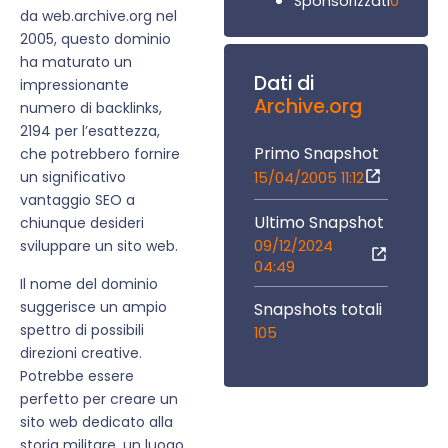
0
Sponsorizzati
da web.archive.org nel
2005, questo dominio
ha maturato un
Dati di
impressionante
Archive.org
numero di backlinks,
2194 per l’esattezza,
Primo Snapshot
che potrebbero fornire
un significativo
15/04/2005 11:12
vantaggio SEO a
Ultimo Snapshot
chiunque desideri
09/12/2024
sviluppare un sito web.
04:49
Il nome del dominio
suggerisce un ampio
Snapshots totali
spettro di possibili
105
direzioni creative.
Potrebbe essere
perfetto per creare un
sito web dedicato alla
storia militare, un luogo