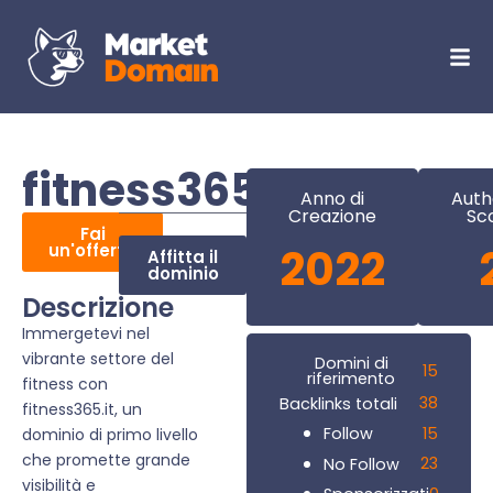
fitness365.it
Anno di
Auth
Creazione
Sc
Fai
un'offerta
2022
Affitta il
dominio
Descrizione
Immergetevi nel
vibrante settore del
Domini di
15
riferimento
fitness con
38
Backlinks totali
fitness365.it, un
15
Follow
dominio di primo livello
che promette grande
23
No Follow
visibilità e