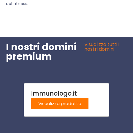
del fitness.
I nostri domini
Visualizza tutti i
nostri domini
premium
immunologo.it
fungh
Visualizza prodotto
Visu