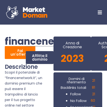
financenetwork.it
Anno di
Auth
Creazione
Sc
Fai
un'offerta
2023
Affitta il
dominio
Descrizione
Scopri il potenziale di
“financenetwork.it”, un
Domini di
21
riferimento
dominio premium che
81
Backlinks totali
può essere il
21
Follow
trampolino di lancio
per il tuo progetto
60
No Follow
online nel settore