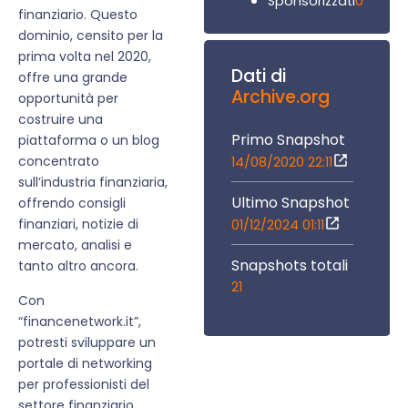
0
Sponsorizzati
finanziario. Questo
dominio, censito per la
prima volta nel 2020,
Dati di
offre una grande
Archive.org
opportunità per
costruire una
Primo Snapshot
piattaforma o un blog
concentrato
14/08/2020 22:11
sull’industria finanziaria,
Ultimo Snapshot
offrendo consigli
finanziari, notizie di
01/12/2024 01:11
mercato, analisi e
Snapshots totali
tanto altro ancora.
21
Con
“financenetwork.it”,
potresti sviluppare un
portale di networking
per professionisti del
settore finanziario,