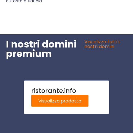
autorità e fiducia.
I nostri domini
Visualizza tutti i
nostri domini
premium
ristorante.info
guid
Visualizza prodotto
Visu