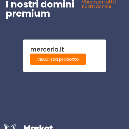
I nostri domini
Visualizza tutti i
nostri domini
premium
merceria.it
ortic
Visualizza prodotto
Visu