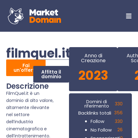
filmquel.it
Anno di
Auth
Creazione
Sc
Fai
un'offerta
2023
Affitta il
dominio
Descrizione
FilmQuel.it è un
dominio di alto valore,
Domini di
330
riferimento
altamente rilevante
356
Backlinks totali
nel settore
330
Follow
dell’industria
cinematografica e
26
No Follow
dell’intrattenimento.