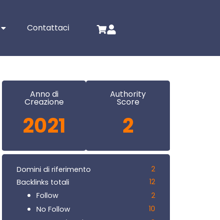
Contattaci
Anno di
Authority
Creazione
Score
2021
2
2
Domini di riferimento
12
Backlinks totali
2
Follow
10
No Follow