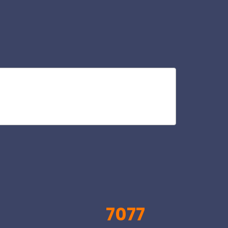
hot
V
7077