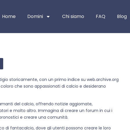
Home
Domini
Chi siamo
FAQ
Blog
tigio storicamente, con un primo indice su web.archive.org
 coloro che sono appassionati di calcio e desiderano
 amanti del calcio, offrendo notizie aggiornate,
catori e molto altro. Immagina di creare un forum in cui i
 pronostici e creare una comunità.
co di fantacalcio, dove gli utenti possono creare le loro