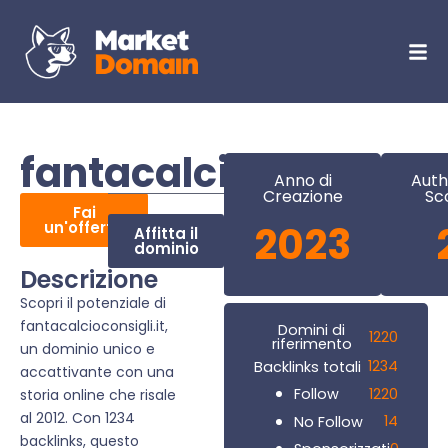
fantacalcioconsigli.i
Anno di
Auth
Creazione
Sc
Fai
un'offerta
2023
Affitta il
dominio
Descrizione
Scopri il potenziale di
fantacalcioconsigli.it,
Domini di
1220
riferimento
un dominio unico e
1234
Backlinks totali
accattivante con una
1220
Follow
storia online che risale
al 2012. Con 1234
14
No Follow
backlinks, questo