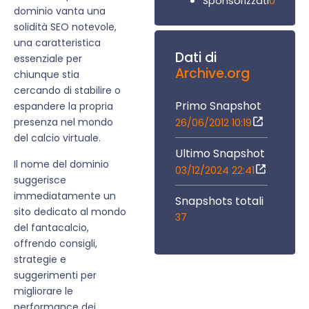
0
Sponsorizzati
dominio vanta una
solidità SEO notevole,
una caratteristica
Dati di
essenziale per
Archive.org
chiunque stia
cercando di stabilire o
Primo Snapshot
espandere la propria
presenza nel mondo
26/06/2012 10:19
del calcio virtuale.
Ultimo Snapshot
Il nome del dominio
03/12/2024 22:41
suggerisce
immediatamente un
Snapshots totali
sito dedicato al mondo
37
del fantacalcio,
offrendo consigli,
strategie e
suggerimenti per
migliorare le
performance dei