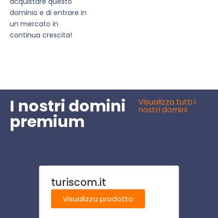
acquistare questo
dominio e di entrare in
un mercato in
continua crescita!
I nostri domini
Visualizza tutti i
nostri domini
premium
turiscom.it
risto
Visualizza prodotto
Visu