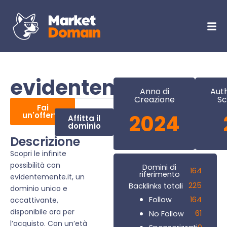
evidentemente.it
Anno di
Auth
Creazione
Sc
Fai
un'offerta
2024
Affitta il
dominio
Descrizione
Scopri le infinite
possibilità con
Domini di
164
riferimento
evidentemente.it, un
225
Backlinks totali
dominio unico e
164
Follow
accattivante,
disponibile ora per
61
No Follow
l’acquisto. Con un’età