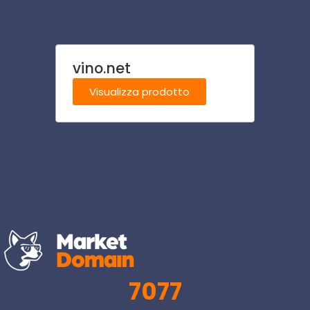
vino.net
revisi
Visualizza prodotto
Visu
7077