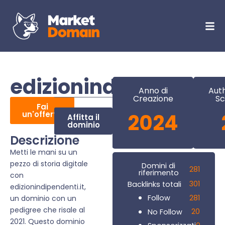
edizionindipendenti.i
Anno di
Auth
Creazione
Sc
Fai
un'offerta
2024
Affitta il
dominio
Descrizione
Metti le mani su un
pezzo di storia digitale
Domini di
281
riferimento
con
301
Backlinks totali
edizionindipendenti.it,
281
Follow
un dominio con un
pedigree che risale al
20
No Follow
2021. Questo dominio