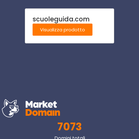
scuoleguida.com
oster
Visualizza prodotto
Visu
7073
Domini totali