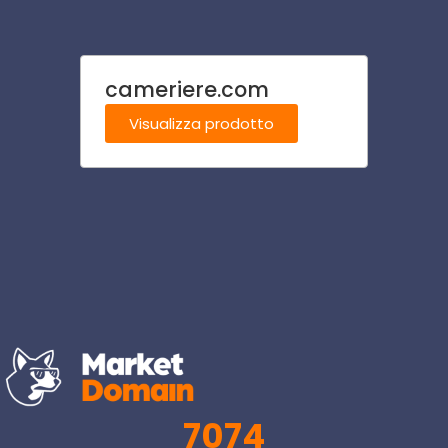
cameriere.com
anel
Visualizza prodotto
Visu
7074