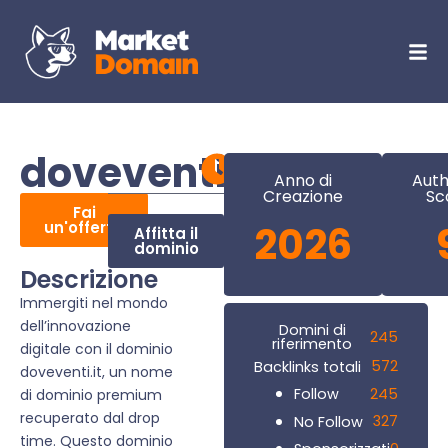
doveventi.it
Anno di
Auth
Creazione
Sc
Fai
un'offerta
2026
Affitta il
dominio
Descrizione
Immergiti nel mondo
dell’innovazione
Domini di
245
riferimento
digitale con il dominio
572
Backlinks totali
doveventi.it, un nome
245
Follow
di dominio premium
recuperato dal drop
327
No Follow
time. Questo dominio