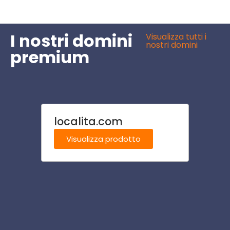
I nostri domini
Visualizza tutti i
nostri domini
premium
localita.com
hotel
Visualizza prodotto
Visu