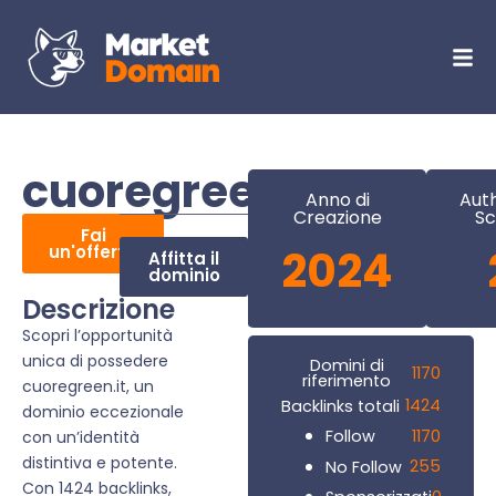
cuoregreen.it
Anno di
Auth
Creazione
Sc
Fai
un'offerta
2024
Affitta il
dominio
Descrizione
Scopri l’opportunità
unica di possedere
Domini di
1170
riferimento
cuoregreen.it, un
1424
Backlinks totali
dominio eccezionale
1170
Follow
con un’identità
distintiva e potente.
255
No Follow
Con 1424 backlinks,