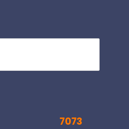
pra
V
7073