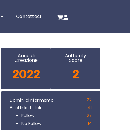
Contattaci
Anno di
Authority
Creazione
Score
2022
2
27
Domini di riferimento
41
Backlinks totali
27
Follow
14
No Follow