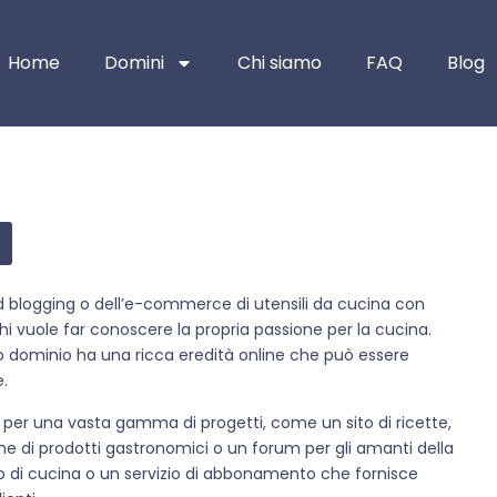
Home
Domini
Chi siamo
FAQ
Blog
od blogging o dell’e-commerce di utensili da cucina con
chi vuole far conoscere la propria passione per la cucina.
sto dominio ha una ricca eredità online che può essere
e.
 per una vasta gamma di progetti, come un sito di ricette,
line di prodotti gastronomici o un forum per gli amanti della
p di cucina o un servizio di abbonamento che fornisce