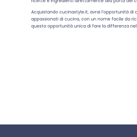
ricette e ingredienti direttamente alla porta dei cl
Acquistando cucinastyle.it, avrai l’opportunità di c
appassionati di cucina, con un nome facile da ri
questa opportunità unica di fare la differenza ne