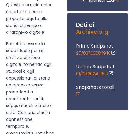
0
Sponsorizzati
Questo dominio unico
è perfetto per un
progetto legato alla
Dati di
storia, al tempo o
Archive.org
all’archivio digitale.
Potrebbe essere la
Primo Snapshot
sede ideale per un
27/03/2008 19:16
archivio di storia
digitale, fornendo agli
Ultimo Snapshot
studiosi e agli
01/12/2024 18:18
appassionati di storia
un accesso senza
Snapshots totali
precedenti a
17
documenti storici,
saggi, articoli e molto
altro. Con una chiara
connessione
temporale,
cronostoria.it potrebbe