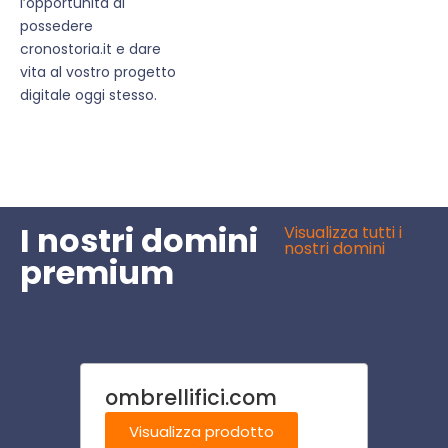
l’opportunità di
possedere
cronostoria.it e dare
vita al vostro progetto
digitale oggi stesso.
I nostri domini
Visualizza tutti i
nostri domini
premium
ombrellifici.com
pneu
Visualizza prodotto
Visu