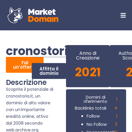
cronostoria.it
Anno di
Autho
Creazione
Sco
Fai
un'offerta
2021
Affitta il
dominio
Descrizione
Scoprite il potenziale di
cronostoria.it, un
Domini di
1
riferimento
dominio di alto valore
4
Backlinks totali
con un’importante
1
Follow
eredità online, attivo
dal 2008 secondo
3
No Follow
web.archive.org.