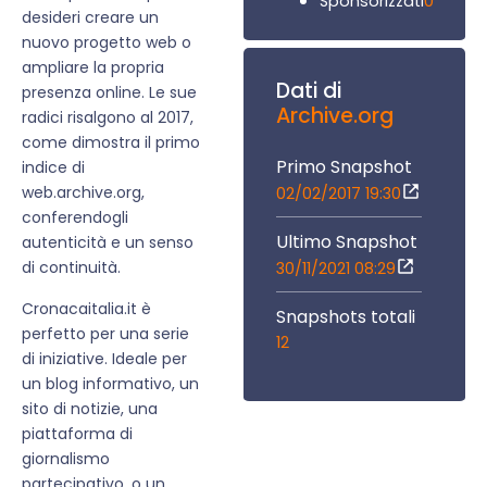
0
Sponsorizzati
desideri creare un
nuovo progetto web o
ampliare la propria
Dati di
presenza online. Le sue
Archive.org
radici risalgono al 2017,
come dimostra il primo
Primo Snapshot
indice di
web.archive.org,
02/02/2017 19:30
conferendogli
Ultimo Snapshot
autenticità e un senso
di continuità.
30/11/2021 08:29
Cronacaitalia.it è
Snapshots totali
perfetto per una serie
12
di iniziative. Ideale per
un blog informativo, un
sito di notizie, una
piattaforma di
giornalismo
partecipativo, o un