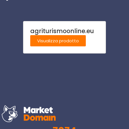
agriturismoonline.eu
vaca
Visualizza prodotto
Visu