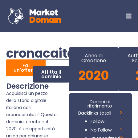
cronacaitalia.it
Anno di
Auth
Creazione
Sc
Fai
un'offerta
2020
Affitta il
dominio
Descrizione
Acquisisci un pezzo
della storia digitale
Domini di
1
riferimento
italiana con
3
Backlinks totali
cronacaitalia.it! Questo
1
Follow
dominio, creato nel
2020, è un’opportunità
2
No Follow
unica per chiunque