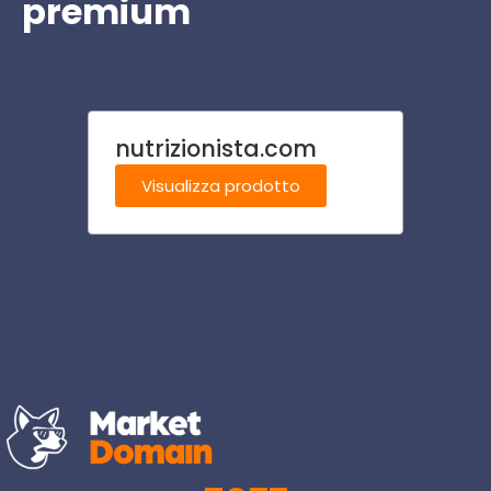
premium
nutrizionista.com
lowco
Visualizza prodotto
Visu