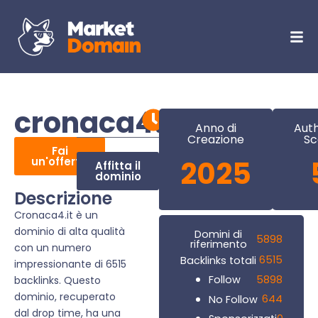
cronaca4.it
Anno di
Auth
Creazione
Sc
Fai
un'offerta
2025
Affitta il
dominio
Descrizione
Cronaca4.it è un
dominio di alta qualità
Domini di
5898
riferimento
con un numero
6515
Backlinks totali
impressionante di 6515
5898
Follow
backlinks. Questo
dominio, recuperato
644
No Follow
dal drop time, ha una