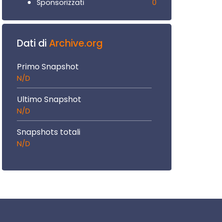
0
Sponsorizzati
Dati di
Archive.org
Primo Snapshot
N/D
Ultimo Snapshot
N/D
Snapshots totali
N/D