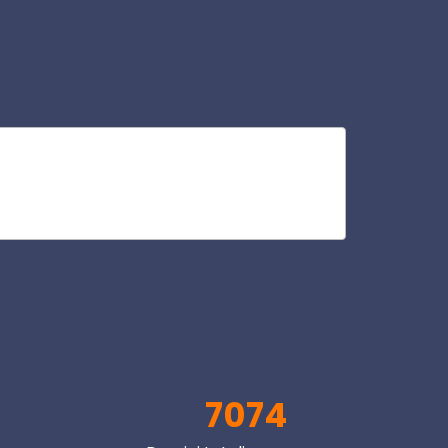
rev
V
7074