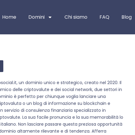
Home
Domini
Chi siamo
FAQ
Blog
social.it, un dominio unico e strategico, creato nel 2020. Il
 delle criptovalute e dei social network, due settori in
ominio è perfetto per chiunque voglia lanciare una
riptovaluta o un blog di informazione su blockchain e
 servizio di consulenza finanziaria specializzato in
riptovalute. La sua facile pronuncia e la sua memorabilità lo
taliano. Non lasciare passare questa preziosa opportunità
dominio altamente rilevante e di tendenza. Afferra