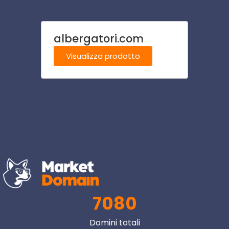
albergatori.com
deco
Visualizza prodotto
Visu
7080
Domini totali