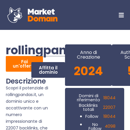
rollingpandas.it
Anno di
Auth
Creazione
Sc
Fai
un'offerta
2024
Affitta il
dominio
Descrizione
Scopri il potenziale di
rollingpandas.it, un
Domini di
18044
riferimento
dominio unico e
Backlinks
22007
accattivante con un
totali
numero
18044
Follow
impressionante di
No
4098
22007 backlinks, che
Follow