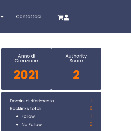
Contattaci
Anno di
Authority
Creazione
Score
2021
2
1
Domini di riferimento
6
Backlinks totali
1
Follow
5
No Follow