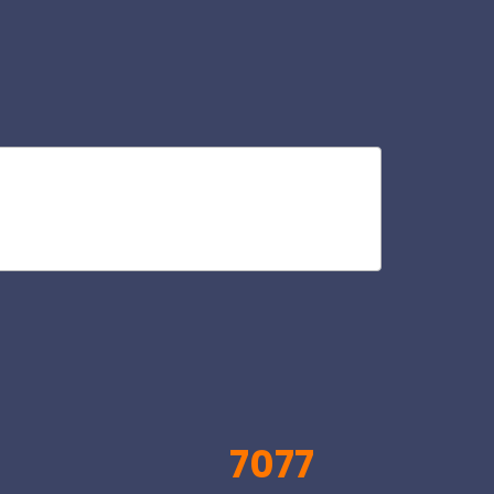
chi
V
7077