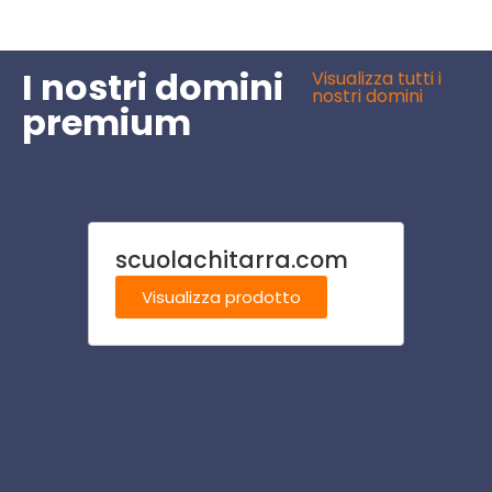
I nostri domini
Visualizza tutti i
nostri domini
premium
scuolachitarra.com
tappe
Visualizza prodotto
Visu