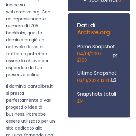
0
Sponsorizzati
indice su
web.archive.org. Con
un impressionante
Dati di
numero di 1705
Archive.org
backlinks, questo
dominio ha già un
Primo Snapshot
notevole flusso di
04/01/2007
traffico e potrebbe
21:03
essere la chiave per
espandere la tua
Ultimo Snapshot
presenza online.
03/11/2024 13:35
Il dominio cantolibre.it
si presta
Snapshots totali
perfettamente a vari
214
progetti o idee di
business. Potrebbe
essere utilizzato per un
sito dedicato alla
musica, fornendo una