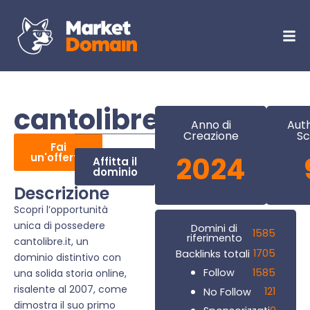
cantolibre.it
Anno di
Auth
Creazione
Sc
Fai
un'offerta
2024
Affitta il
dominio
Descrizione
Scopri l’opportunità
unica di possedere
Domini di
1585
riferimento
cantolibre.it, un
1705
Backlinks totali
dominio distintivo con
1585
Follow
una solida storia online,
risalente al 2007, come
121
No Follow
dimostra il suo primo