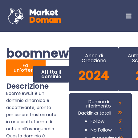
boomnews.it
Anno di
Auth
Creazione
Sc
Fai
un'offerta
2024
Affitta il
dominio
Descrizione
BoomNews.it è un
dominio dinamico e
Domini di
21
riferimento
accattivante, pronto
23
Backlinks totali
per essere trasformato
21
Follow
in una piattaforma di
notizie all’avanguardia.
2
No Follow
Questo dominio è