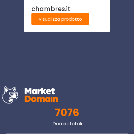
chambres.it
cruc
Visualizza prodotto
Visu
7076
Domini totali