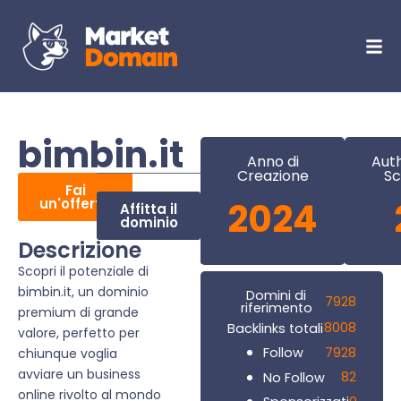
bimbin.it
Anno di
Auth
Creazione
Sc
Fai
un'offerta
2024
Affitta il
dominio
Descrizione
Scopri il potenziale di
bimbin.it, un dominio
Domini di
7928
riferimento
premium di grande
8008
Backlinks totali
valore, perfetto per
7928
Follow
chiunque voglia
avviare un business
82
No Follow
online rivolto al mondo