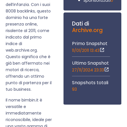
0
Sponsorizzati
dell’infanzia. Con i suoi
8008 backlinks, questo
dominio ha una forte
Dati di
presenza online,
Archive.org
risalente al 2011, come
indicato dal primo
Primo Snapshot
indice di
web.archive.org.
11/01/2011 13:43
Questo significa che è
Ultimo Snapshot
già ben affermato nei
motori di ricerca,
27/11/2024 23:33
offrendo un ottimo
Snapshots totali
punto di partenza per il
93
tuo business.
Il nome bimbin.it è
versatile e
immediatamente
riconoscibile, ideale per
una vasta gamma di