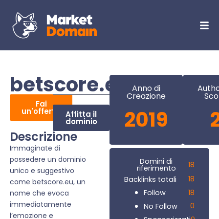
betscore.eu
Anno di
Autho
Creazione
Sco
Fai
un'offerta
2019
Affitta il
dominio
Descrizione
Immaginate di
possedere un dominio
Domini di
18
riferimento
unico e suggestivo
18
Backlinks totali
come betscore.eu, un
18
Follow
nome che evoca
immediatamente
0
No Follow
l’emozione e