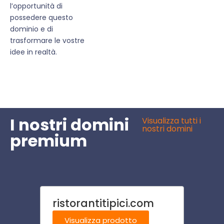
l’opportunità di
possedere questo
dominio e di
trasformare le vostre
idee in realtà.
I nostri domini
Visualizza tutti i
nostri domini
premium
ristorantitipici.com
risto
Visualizza prodotto
Visu