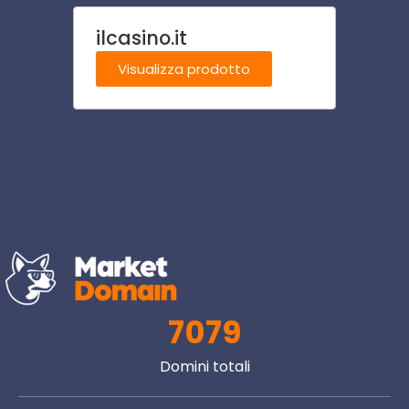
ilcasino.it
vetri
Visualizza prodotto
Visu
7079
Domini totali