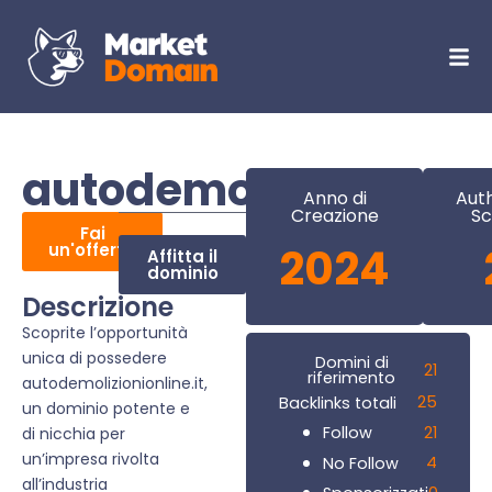
autodemolizionionlin
Anno di
Auth
Creazione
Sc
Fai
un'offerta
2024
Affitta il
dominio
Descrizione
Scoprite l’opportunità
unica di possedere
Domini di
21
riferimento
autodemolizionionline.it,
25
Backlinks totali
un dominio potente e
21
Follow
di nicchia per
un’impresa rivolta
4
No Follow
all’industria