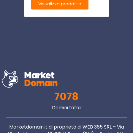
Visualizza prodotto
Visu
7078
Domini totali
Marketdomain.it di proprietà di WEB 365 SRL – Via