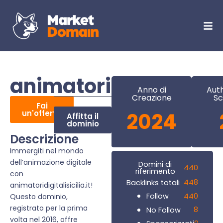
animatoridigitalisicil
Anno di
Auth
Creazione
Sc
Fai
un'offerta
2024
Affitta il
dominio
Descrizione
Immergiti nel mondo
dell’animazione digitale
Domini di
440
riferimento
con
448
Backlinks totali
animatoridigitalisicilia.it!
440
Follow
Questo dominio,
registrato per la prima
8
No Follow
volta nel 2016, offre