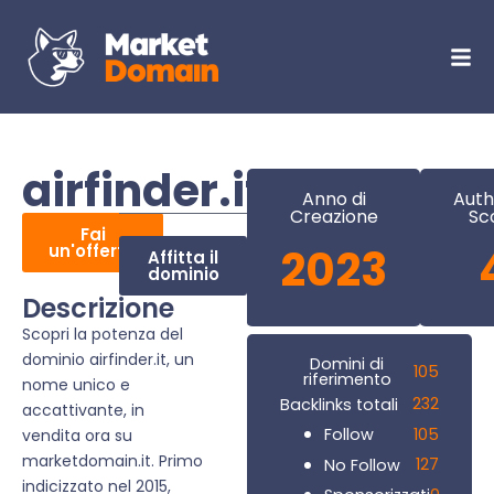
airfinder.it
Anno di
Auth
Creazione
Sc
Fai
un'offerta
2023
Affitta il
dominio
Descrizione
Scopri la potenza del
dominio airfinder.it, un
Domini di
105
riferimento
nome unico e
232
Backlinks totali
accattivante, in
105
Follow
vendita ora su
marketdomain.it. Primo
127
No Follow
indicizzato nel 2015,