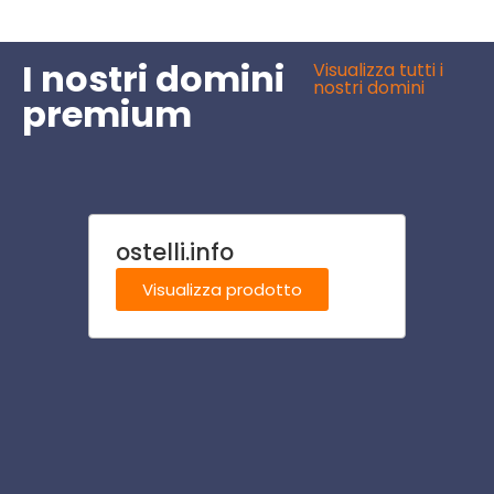
I nostri domini
Visualizza tutti i
nostri domini
premium
ostelli.info
santi
Visualizza prodotto
Visu