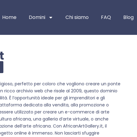
Home
Domini
Chi siamo
FAQ
Blog
t
tigioso, perfetto per coloro che vogliono creare un ponte
on un ricco archivio web che risale al 2009, questo dominio
tà. È l’opportunità ideale per gli imprenditori e gli
attaforma dedicata alla vendita, alla promozione o
e essere utilizzato per creare un e-commerce di arte
ultura africana, una galleria d’arte virtuale, o anche
ione dell’arte africana. Con AfricanArtGallery.it, il
ogetto online è immenso. Non lasciarti sfuggire