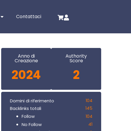
Contattaci
Anno di
Authority
Creazione
Score
2024
2
104
Domini di riferimento
145
Backlinks totali
104
Follow
41
No Follow