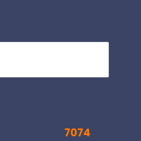
id
V
7074