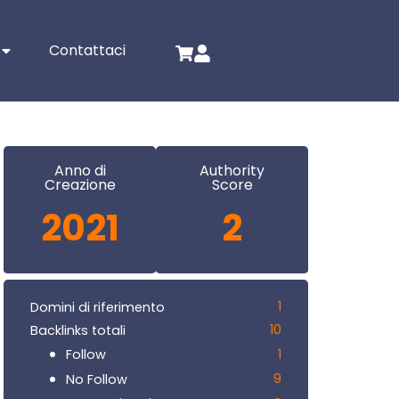
Contattaci
Anno di
Authority
Creazione
Score
2021
2
1
Domini di riferimento
10
Backlinks totali
1
Follow
9
No Follow