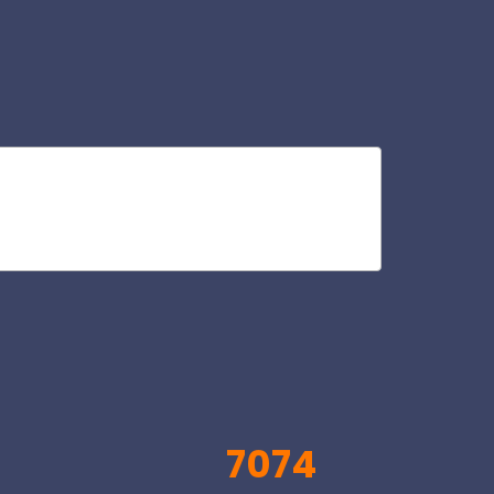
alb
V
7074