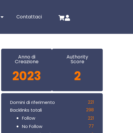
Contattaci
Anno di
Authority
Creazione
Score
2023
2
221
Domini di riferimento
298
Backlinks totali
221
Follow
77
No Follow