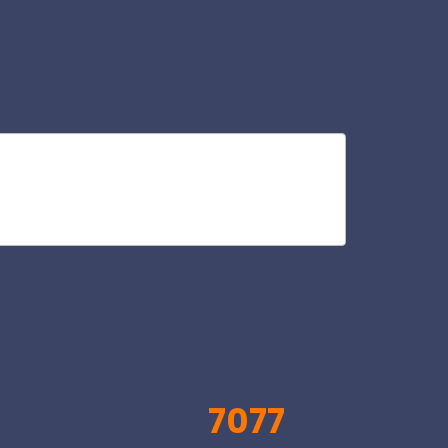
ca
V
7077