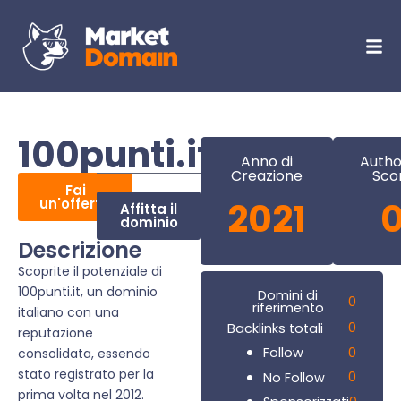
100punti.it
Anno di
Autho
Creazione
Sco
Fai
un'offerta
2021
Affitta il
dominio
Descrizione
Scoprite il potenziale di
100punti.it, un dominio
Domini di
0
riferimento
italiano con una
0
Backlinks totali
reputazione
0
Follow
consolidata, essendo
stato registrato per la
0
No Follow
prima volta nel 2012.