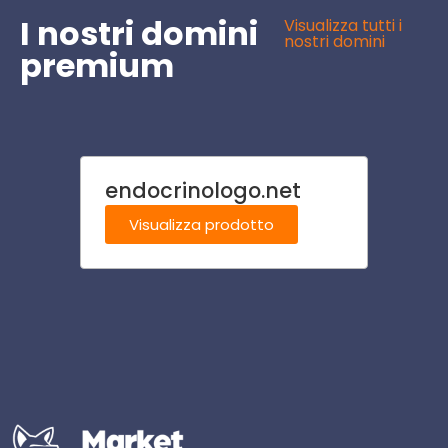
I nostri domini
Visualizza tutti i
nostri domini
premium
endocrinologo.net
lanifi
Visualizza prodotto
Visu